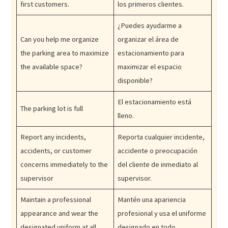
first customers.
los primeros clientes.
¿Puedes ayudarme a
Can you help me organize
organizar el área de
the parking area to maximize
estacionamiento para
the available space?
maximizar el espacio
disponible?
El estacionamiento está
The parking lot is full
lleno.
Report any incidents,
Reporta cualquier incidente,
accidents, or customer
accidente o preocupación
concerns immediately to the
del cliente de inmediato al
supervisor
supervisor.
Maintain a professional
Mantén una apariencia
appearance and wear the
profesional y usa el uniforme
designated uniform at all
designado en todo